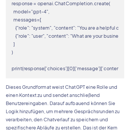
response = openai.ChatCompletion.create(

  model="gpt-4",

  messages=[

    {"role": "system", "content": "You are a helpful cust
    {"role": "user", "content": "What are your business hou
  ]

)

print(response['choices'][0]['message']['content'])
Dieses Grundformat weist ChatGPT eine Rolle und
einen Kontext zu und sendet anschließend
Benutzereingaben. Darauf aufbauend können Sie
Logik hinzufügen, um mehrere Gesprächsrunden zu
verarbeiten, den Chatverlauf zu speichern und
spezifischere Abläufe zu erstellen. Das ist der Kern