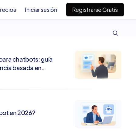
recios
Iniciar sesión
Registrarse Gratis
ESC
ara chatbots: guía
encia basada en
bot en 2026?