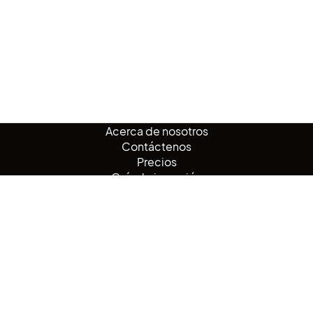
Acerca de nosotros
Contáctenos
Precios
Guía de inserción
Revista Noupe
Blog de Noupe
Español
Noupe es un
creador gratuito de chatbots de IA
que crea chatbots de IA
en minutos, en el que confían empresas y sitios web de todas partes del
mundo para la atención al cliente automatizada de sitios web, con
aprendizaje automático de sitios web, soporte en varios idiomas y
configuración inmediata que optimiza la participación de los visitantes y
la respuesta a preguntas, diseñado para organizaciones que requieren