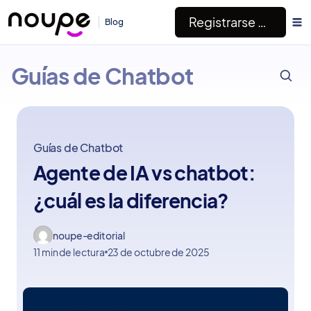
Registrarse Gratis
Blog
ESC
Noupe
Guías de Chatbot
Guías de Chatbot
Agente de IA vs chatbot:
¿cuál es la diferencia?
noupe-editorial
11 min de lectura
23 de octubre de 2025