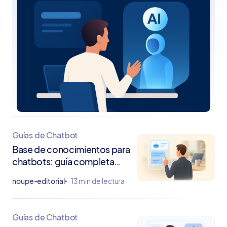
Guías de Chatbot
Base de conocimientos para
chatbots: guía completa
sobre la asistencia basada en
noupe-editorial
13 min de lectura
inteligencia artificial
Guías de Chatbot